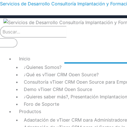
Ir
Servicios de Desarrollo Consultoría Implantación y Forma
al
contenido
Inicio
¿Quienes Somos?
¿Qué es vTiger CRM Open Source?
Consultoría vTiger CRM Open Source para Emp
Demo vTiger CRM Open Source
¿Quieres saber más?, Presentación Implantaci
Foro de Soporte
Productos
Adaptación de vTiger CRM para Administradores