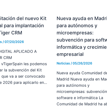
itación del nuevo Kit
Nueva ayuda en Madr
al para implantación
para autónomos y
Tiger CRM
microempresas:
subvención para soft
as
/
07/20/2026
informática y crecimi
IGITAL APLICADO A
empresarial
ER CRM
Noticias
/
05/26/2026
 vTigerSpain les podemos
ar la subvención del Kit
Nueva ayuda Comunidad d
l que va a ser convocado
Madrid Nueva ayuda en Ma
e 2026 para aplicarlo en…
para autónomos y
microempresas: subvención
software e informática La
Comunidad de Madrid ha ab