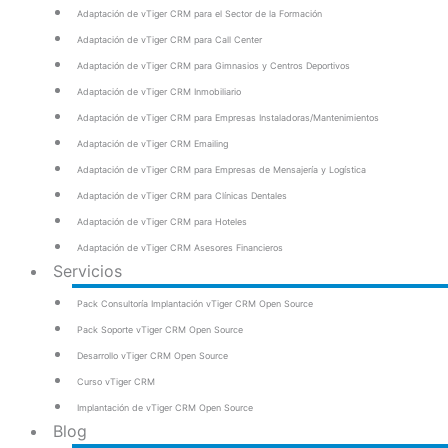
Adaptación de vTiger CRM para el Sector de la Formación
Adaptación de vTiger CRM para Call Center
Adaptación de vTiger CRM para Gimnasios y Centros Deportivos
Adaptación de vTiger CRM Inmobiliario
Adaptación de vTiger CRM para Empresas Instaladoras/Mantenimientos
Adaptación de vTiger CRM Emailing
Adaptación de vTiger CRM para Empresas de Mensajería y Logística
Adaptación de vTiger CRM para Clínicas Dentales
Adaptación de vTiger CRM para Hoteles
Adaptación de vTiger CRM Asesores Financieros
Servicios
Pack Consultoría Implantación vTiger CRM Open Source
Pack Soporte vTiger CRM Open Source
Desarrollo vTiger CRM Open Source
Curso vTiger CRM
Implantación de vTiger CRM Open Source
Blog