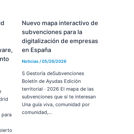
id
Nuevo mapa interactivo de
subvenciones para la
digitalización de empresas
ware,
en España
ento
Noticias
/
05/26/2026
S Gestoría deSubvenciones
Boletín de Ayudas Edición
territorial · 2026 El mapa de las
e
subvenciones que sí te interesan
drid
Una guía viva, comunidad por
comunidad,…
 para
ierto