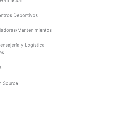
 Formación
ntros Deportivos
ladoras/Mantenimientos
nsajería y Logística
es
s
n Source