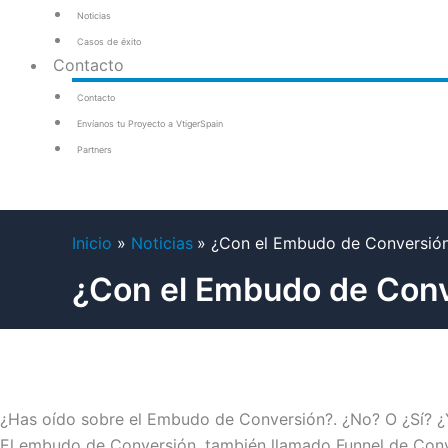
Noticias
Casos de éxito
Contacto
Contacto
Envíanos tu Proyecto a VtigerSpain
Partners
Inicio
Noticias
¿Con el Embudo de Conversión
¿Con el Embudo de Conv
¿Has oído sobre el Embudo de Conversión?. ¿No? O ¿Sí? ¿Y
El embudo de Conversión, también llamado Funnel de Conver