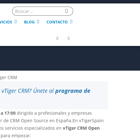
VICIOS
BLOG
CONTACTO
F
L
a
i
c
n
e
k
b
e
o
d
o
i
k
n
-
f
er vTiger CRM? Únete al
programa de
 a 17:00
dirigido a profesionales y empresas
íder de CRM Open Source en España.En vTigerSpain
os servicios especializados en
vTiger CRM Open
r para empezar.