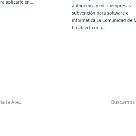
ra aplicarlo en…
autónomos y microempresas:
subvención para software e
informática La Comunidad de 
ha abierto una…
La Centralita de Agentes de Voz con IA que transforma la Atención al Cliente en tu Web, integrada con vTiger CRM