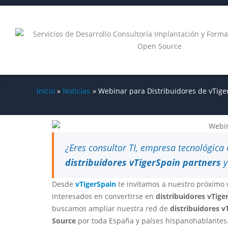
Ir
al
contenido
Inicio
Noticias
Webinar para Distribuidores de vTige
¿Eres consultor TI, empresa tecnológica 
distribuidores vTigerSpain partners
y
Desde
vTigerSpain
te invitamos a nuestro próximo 
interesados en convertirse en
distribuidores vTige
buscamos ampliar nuestra red de
distribuidores v
Source
por toda España y países hispanohablantes.