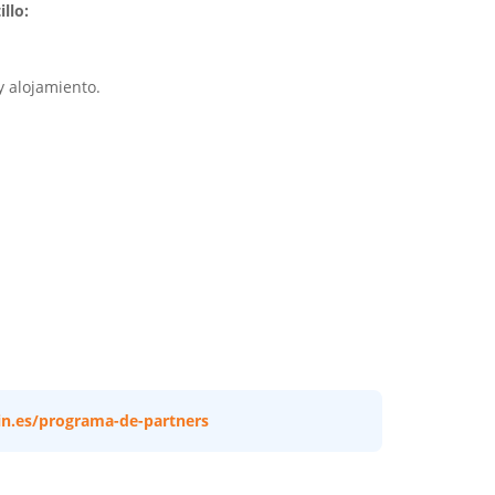
llo:
y alojamiento.
in.es/programa-de-partners