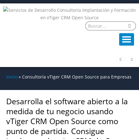
Ir
al
contenido
F
L
a
i
c
n
e
k
b
e
o
d
Inicio
Consultoría vTiger CRM Open Source para Empresas
o
i
k
n
-
f
Desarrolla el software abierto a la
medida de tu negocio usando
vTiger CRM Open Source como
punto de partida. Consigue