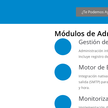
¿Te Podemos A
Módulos de Adm
Gestión de
Administración int
Incluye registro 
Motor de 
Integración nativ
salida (SMTP) par
y hora.
Monitoriz
Implementación de