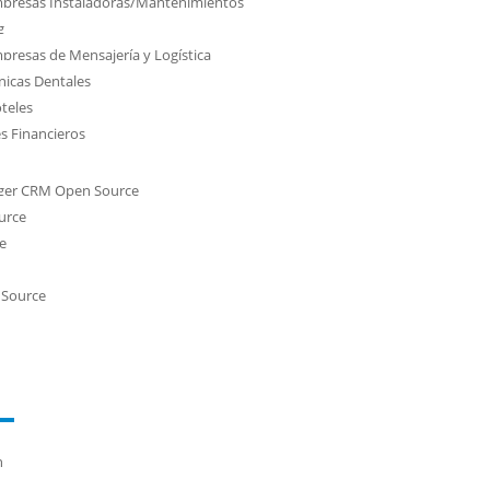
mpresas Instaladoras/Mantenimientos
g
presas de Mensajería y Logística
nicas Dentales
teles
s Financieros
iger CRM Open Source
urce
e
 Source
n