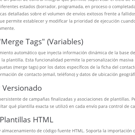
iferentes estados (borrador, programada, en proceso o completada)
cas detalladas sobre el volumen de envíos exitosos frente a fallido
que permite establecer y modificar la prioridad de ejecución cuan
amente.
Merge Tags" (Variables)
iento automático que inyecta información dinámica de la base d
la plantilla. Esta funcionalidad permite la personalización masiva
quetas (merge tags) por los datos específicos de la ficha del contac
rmación de contacto (email, teléfono) y datos de ubicación geográfi
y Versionado
rsistente de campañas finalizadas y asociaciones de plantillas. 
ltar qué plantilla exacta se utilizó en cada envío para control de ca
Plantillas HTML
 almacenamiento de código fuente HTML. Soporta la importación d