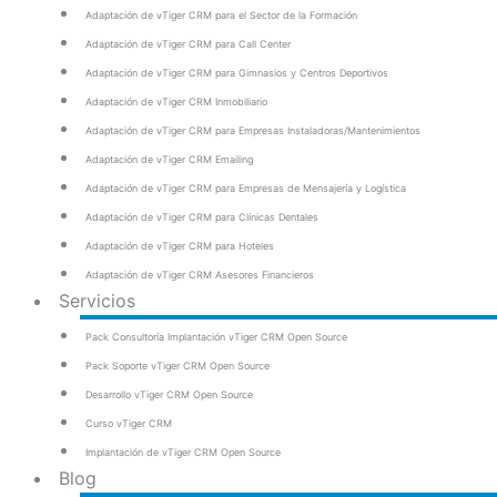
Adaptación de vTiger CRM para el Sector de la Formación
Adaptación de vTiger CRM para Call Center
Adaptación de vTiger CRM para Gimnasios y Centros Deportivos
Adaptación de vTiger CRM Inmobiliario
Adaptación de vTiger CRM para Empresas Instaladoras/Mantenimientos
Adaptación de vTiger CRM Emailing
Adaptación de vTiger CRM para Empresas de Mensajería y Logística
Adaptación de vTiger CRM para Clínicas Dentales
Adaptación de vTiger CRM para Hoteles
Adaptación de vTiger CRM Asesores Financieros
Servicios
Pack Consultoría Implantación vTiger CRM Open Source
Pack Soporte vTiger CRM Open Source
Desarrollo vTiger CRM Open Source
Curso vTiger CRM
Implantación de vTiger CRM Open Source
Blog