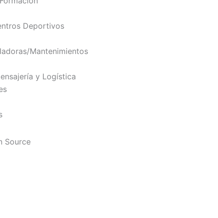
 Formación
ntros Deportivos
ladoras/Mantenimientos
nsajería y Logística
es
s
n Source