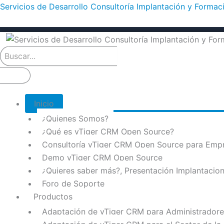
Ir
Servicios de Desarrollo Consultoría Implantación y Forma
al
contenido
Inicio
¿Quienes Somos?
¿Qué es vTiger CRM Open Source?
Consultoría vTiger CRM Open Source para Emp
Demo vTiger CRM Open Source
¿Quieres saber más?, Presentación Implantaci
Foro de Soporte
Productos
Adaptación de vTiger CRM para Administradores