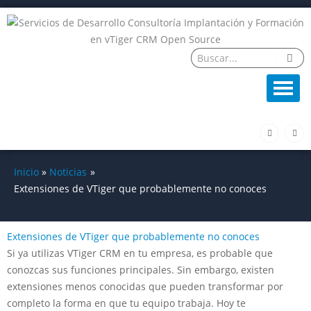
Ir
al
contenido
F
L
a
i
c
n
e
k
b
e
o
d
Inicio
Noticias
o
i
k
n
Extensiones de VTiger que probablemente no conoces
-
f
Extensiones de VTiger que probablemente no conoces
Si ya utilizas VTiger CRM en tu empresa, es probable que
conozcas sus funciones principales. Sin embargo, existen
extensiones menos conocidas que pueden transformar por
completo la forma en que tu equipo trabaja. Hoy te