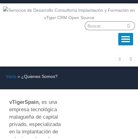
Ir
al
contenido
F
L
a
i
c
n
e
k
b
e
o
d
Inicio
¿Quienes Somos?
o
i
k
n
-
f
vTigerSpain,
es una
empresa tecnológica
malagueña de capital
privado, especializada
en la implantación de