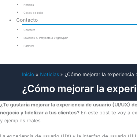
Noticias
Casos de éxito
Contacto
Contacto
Envíanos tu Proyecto a VtigerSpain
Partners
Inicio
Noticias
¿Cómo mejorar la experiencia 
¿Cómo mejorar la experi
¿Te gustaría mejorar la experiencia de usuario (UI/UX) d
negocio y fidelizar a tus clientes?
En este post te voy a e
y ejemplos reales.
La experiencia de usuario (UX) y la interfaz de usuario (UI