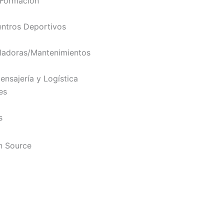
 Formación
ntros Deportivos
ladoras/Mantenimientos
nsajería y Logística
es
s
n Source