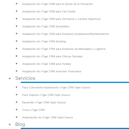
Adaptación de vTiger CRM para el Sector de la Formación
Adaptación de vTiger CRM para Call Center
Adaptación de vTiger CRM para Gimnasios y Centros Deportivos
Adaptación de vTiger CRM Inmobiliario
Adaptación de vTiger CRM para Empresas Instaladoras/Mantenimientos
Adaptación de vTiger CRM Emailing
Adaptación de vTiger CRM para Empresas de Mensajería y Logística
Adaptación de vTiger CRM para Clínicas Dentales
Adaptación de vTiger CRM para Hoteles
Adaptación de vTiger CRM Asesores Financieros
Servicios
Pack Consultoría Implantación vTiger CRM Open Source
Pack Soporte vTiger CRM Open Source
Desarrollo vTiger CRM Open Source
Curso vTiger CRM
Implantación de vTiger CRM Open Source
Blog