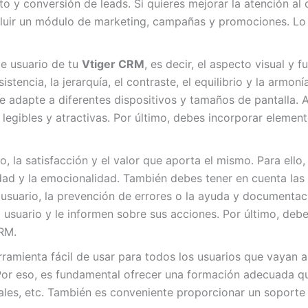
 y conversión de leads. Si quieres mejorar la atención al c
 incluir un módulo de marketing, campañas y promociones. L
de usuario de tu
Vtiger CRM
, es decir, el aspecto visual y 
istencia, la jerarquía, el contraste, el equilibrio y la arm
e adapte a diferentes dispositivos y tamaños de pantalla. 
legibles y atractivas. Por último, debes incorporar elemen
so, la satisfacción y el valor que aporta el mismo. Para ell
bilidad y la emocionalidad. También debes tener en cuenta las
del usuario, la prevención de errores o la ayuda y documen
usuario y le informen sobre sus acciones. Por último, debes
CRM.
amienta fácil de usar para todos los usuarios que vayan a 
 Por eso, es fundamental ofrecer una formación adecuada 
uales, etc. También es conveniente proporcionar un soporte