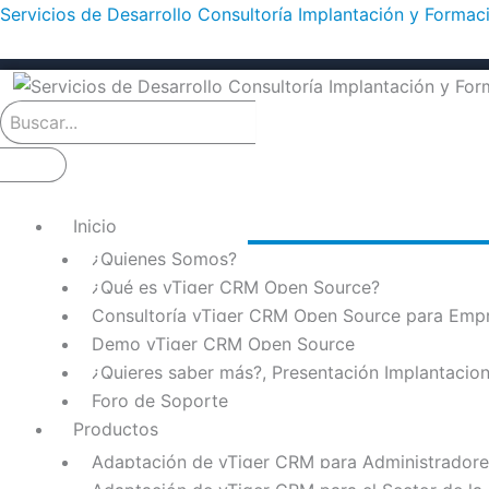
Ir
Servicios de Desarrollo Consultoría Implantación y Forma
al
contenido
Inicio
¿Quienes Somos?
¿Qué es vTiger CRM Open Source?
Consultoría vTiger CRM Open Source para Emp
Demo vTiger CRM Open Source
¿Quieres saber más?, Presentación Implantaci
Foro de Soporte
Productos
Adaptación de vTiger CRM para Administradores