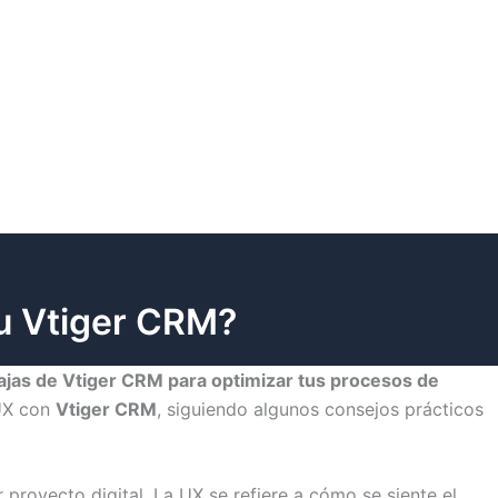
tu Vtiger CRM?
ajas de Vtiger CRM para optimizar tus procesos de
/UX con
Vtiger CRM
, siguiendo algunos consejos prácticos
 proyecto digital. La UX se refiere a cómo se siente el