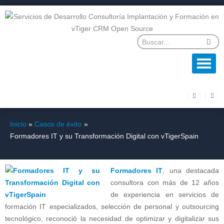
Ir
al
contenido
F
L
a
i
c
n
e
k
b
e
o
d
Inicio
Casos de éxito
o
i
k
n
Formadores IT y su Transformación Digital con vTigerSpain
-
f
Formadores IT
, una destacada
consultora con más de 12 años
de experiencia en servicios de
formación IT especializados, selección de personal y outsourcing
tecnológico, reconoció la necesidad de optimizar y digitalizar sus