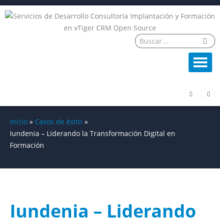
Ir
al
contenido
F
L
a
i
c
n
e
k
b
e
o
d
Inicio
Casos de éxito
o
i
k
n
Iundenia – Liderando la Transformación Digital en
-
f
Formación
Iundenia – Liderando