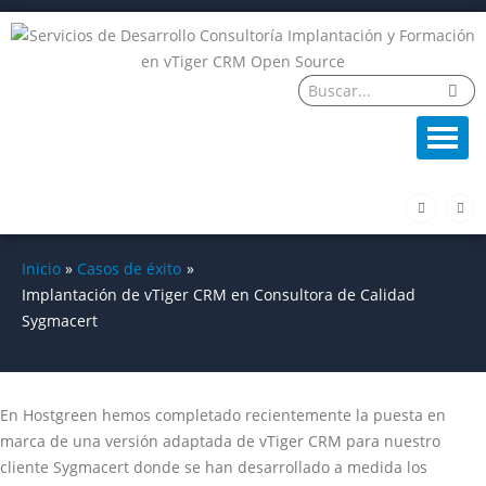
Ir
al
contenido
F
L
a
i
c
n
e
k
b
e
o
d
Inicio
Casos de éxito
o
i
k
n
Implantación de vTiger CRM en Consultora de Calidad
-
f
Sygmacert
En Hostgreen hemos completado recientemente la puesta en
marca de una versión adaptada de vTiger CRM para nuestro
cliente Sygmacert donde se han desarrollado a medida los