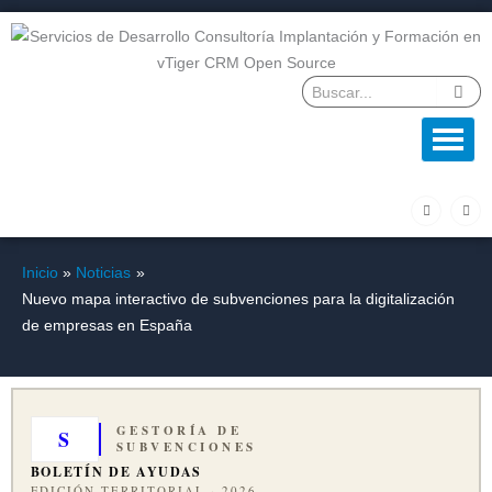
Ir
al
contenido
F
L
a
i
c
n
e
k
b
e
o
d
Inicio
Noticias
o
i
k
n
Nuevo mapa interactivo de subvenciones para la digitalización
-
f
de empresas en España
GESTORÍA DE
S
SUBVENCIONES
BOLETÍN DE AYUDAS
EDICIÓN TERRITORIAL · 2026