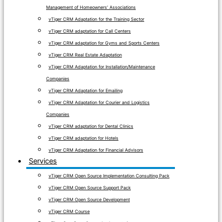
Management of Homeowners' Associations
vTiger CRM Adaptation for the Training Sector
vTiger CRM adaptation for Call Centers
vTiger CRM adaptation for Gyms and Sports Centers
vTiger CRM Real Estate Adaptation
vTiger CRM Adaptation for Installation/Maintenance
Companies
vTiger CRM Adaptation for Emailing
vTiger CRM Adaptation for Courier and Logistics
Companies
vTiger CRM adaptation for Dental Clinics
vTiger CRM adaptation for Hotels
vTiger CRM Adaptation for Financial Advisors
Services
vTiger CRM Open Source Implementation Consulting Pack
vTiger CRM Open Source Support Pack
vTiger CRM Open Source Development
vTiger CRM Course