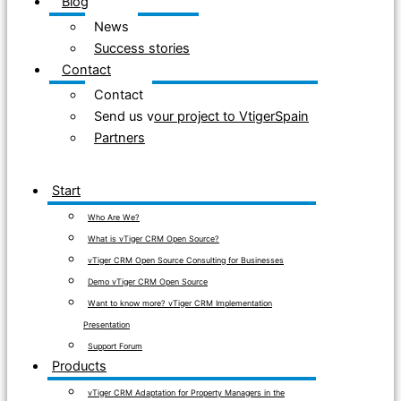
Blog
News
Success stories
Contact
Contact
Send us your project to VtigerSpain
Partners
Start
Who Are We?
What is vTiger CRM Open Source?
vTiger CRM Open Source Consulting for Businesses
Demo vTiger CRM Open Source
Want to know more? vTiger CRM Implementation
Presentation
Support Forum
Products
vTiger CRM Adaptation for Property Managers in the