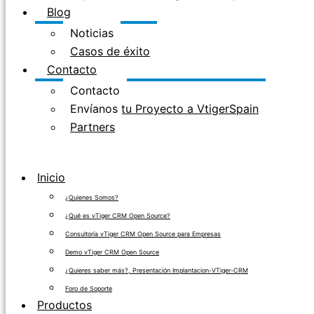
Blog
Noticias
Casos de éxito
Contacto
Contacto
Envíanos tu Proyecto a VtigerSpain
Partners
Inicio
¿Quienes Somos?
¿Qué es vTiger CRM Open Source?
Consultoría vTiger CRM Open Source para Empresas
Demo vTiger CRM Open Source
¿Quieres saber más?, Presentación Implantacion-VTiger-CRM
Foro de Soporte
Productos