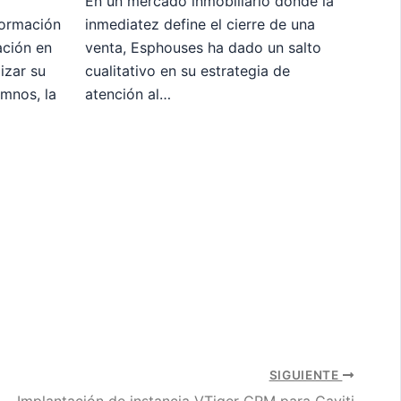
En un mercado inmobiliario donde la
Formación
inmediatez define el cierre de una
ación en
venta, Esphouses ha dado un salto
izar su
cualitativo en su estrategia de
umnos, la
atención al…
SIGUIENTE
Implantación de instancia VTiger CRM para Caviti