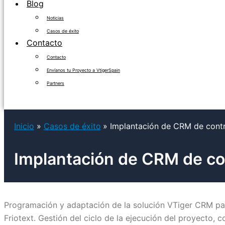
Blog
Noticias
Casos de éxito
Contacto
Contacto
Envíanos tu Proyecto a VtigerSpain
Partners
Inicio
Casos de éxito
Implantación de CRM de contr
Implantación de CRM de con
Programación y adaptación de la solución VTiger CRM par
Friotext. Gestión del ciclo de la ejecución del proyecto