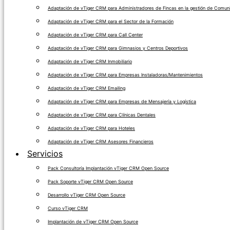
Adaptación de vTiger CRM para Administradores de Fincas en la gestión de Comuni
Adaptación de vTiger CRM para el Sector de la Formación
Adaptación de vTiger CRM para Call Center
Adaptación de vTiger CRM para Gimnasios y Centros Deportivos
Adaptación de vTiger CRM Inmobiliario
Adaptación de vTiger CRM para Empresas Instaladoras/Mantenimientos
Adaptación de vTiger CRM Emailing
Adaptación de vTiger CRM para Empresas de Mensajería y Logística
Adaptación de vTiger CRM para Clínicas Dentales
Adaptación de vTiger CRM para Hoteles
Adaptación de vTiger CRM Asesores Financieros
Servicios
Pack Consultoría Implantación vTiger CRM Open Source
Pack Soporte vTiger CRM Open Source
Desarrollo vTiger CRM Open Source
Curso vTiger CRM
Implantación de vTiger CRM Open Source