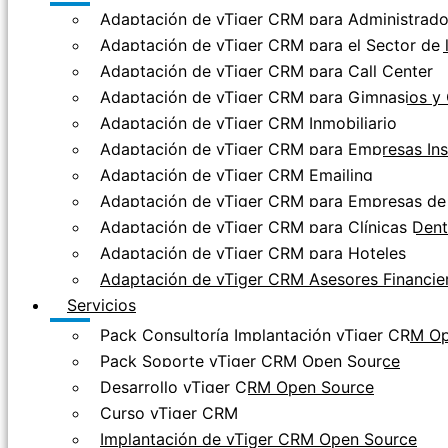
Adaptación de vTiger CRM para Administrador
Adaptación de vTiger CRM para el Sector de 
Adaptación de vTiger CRM para Call Center
Adaptación de vTiger CRM para Gimnasios y 
Adaptación de vTiger CRM Inmobiliario
Adaptación de vTiger CRM para Empresas Ins
Adaptación de vTiger CRM Emailing
Adaptación de vTiger CRM para Empresas de 
Adaptación de vTiger CRM para Clínicas Dent
Adaptación de vTiger CRM para Hoteles
Adaptación de vTiger CRM Asesores Financie
Servicios
Pack Consultoría Implantación vTiger CRM O
Pack Soporte vTiger CRM Open Source
Desarrollo vTiger CRM Open Source
Curso vTiger CRM
Implantación de vTiger CRM Open Source