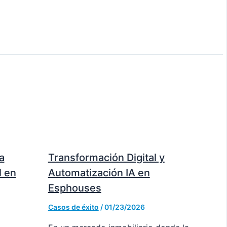
a
Transformación Digital y
l en
Automatización IA en
Esphouses
Casos de éxito
/
01/23/2026