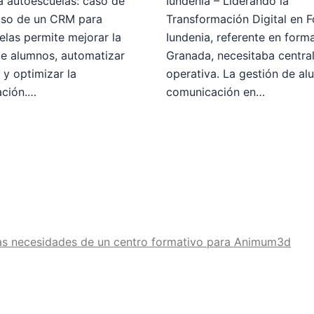
 autoescuelas: caso de
Iundenia – Liderando la
 uso de un CRM para
Transformación Digital en 
elas permite mejorar la
Iundenia, referente en form
de alumnos, automatizar
Granada, necesitaba central
 y optimizar la
operativa. La gestión de al
ción.…
comunicación en…
las necesidades de un centro formativo para Animum3d