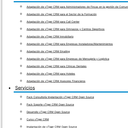
Adaptación de vTiger CRM para Administradores de Fincas en la gestión de Comuni
Adaptación de vTiger CRM para el Sector de la Formación
Adaptación de vTiger CRM para Call Center
Adaptación de vTiger CRM para Gimnasios y Centros Deportivos
Adaptación de vTiger CRM Inmobiliario
Adaptación de vTiger CRM para Empresas Instaladoras/Mantenimientos
Adaptación de vTiger CRM Emailing
Adaptación de vTiger CRM para Empresas de Mensajería y Logística
Adaptación de vTiger CRM para Clínicas Dentales
Adaptación de vTiger CRM para Hoteles
Adaptación de vTiger CRM Asesores Financieros
Servicios
Pack Consultoría Implantación vTiger CRM Open Source
Pack Soporte vTiger CRM Open Source
Desarrollo vTiger CRM Open Source
Curso vTiger CRM
Implantación de vTiger CRM Open Source