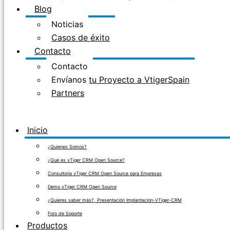
Blog
Noticias
Casos de éxito
Contacto
Contacto
Envíanos tu Proyecto a VtigerSpain
Partners
Inicio
¿Quienes Somos?
¿Qué es vTiger CRM Open Source?
Consultoría vTiger CRM Open Source para Empresas
Demo vTiger CRM Open Source
¿Quieres saber más?, Presentación Implantacion-VTiger-CRM
Foro de Soporte
Productos