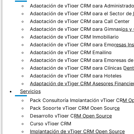
Adaptación de vTiger CRM para Administrador
Adaptación de vTiger CRM para el Sector de 
Adaptación de vTiger CRM para Call Center
Adaptación de vTiger CRM para Gimnasios y 
Adaptación de vTiger CRM Inmobiliario
Adaptación de vTiger CRM para Empresas Ins
Adaptación de vTiger CRM Emailing
Adaptación de vTiger CRM para Empresas de 
Adaptación de vTiger CRM para Clínicas Dent
Adaptación de vTiger CRM para Hoteles
Adaptación de vTiger CRM Asesores Financie
Servicios
Pack Consultoría Implantación vTiger CRM O
Pack Soporte vTiger CRM Open Source
Desarrollo vTiger CRM Open Source
Curso vTiger CRM
Implantación de vTiger CRM Open Source