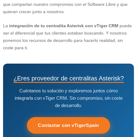
que compartan nuestro compromiso con el Software Libre y que
quieran crecer junto a nosotros.
La
integración de tu centralita Asterisk con vTiger CRM
puede
ser el diferencial que tus clientes estaban buscando. Y nosotros
ponemos los recursos de desarrollo para hacerlo realidad, sin
coste para ti.
¿Eres proveedor de centralitas Asterisk?
Cuéntanos tu solución y exploremos juntos cómo
integrarla con vTiger CRM. Sin compromiso, sin coste
de desarrollo.
Contactar con vTigerSpain