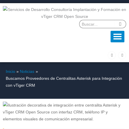
Ir
al
contenido
F
L
a
i
c
n
e
k
b
e
o
d
Inicio
Noticias
o
i
k
n
Buscamos Proveedores de Centralitas Asterisk para Integración
-
f
con vTiger CRM