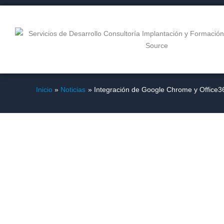
Ir
al
contenido
Inicio
Noticias
Integración de Google Chrome y Office