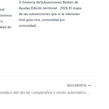
S Gestoría deSubvenciones Boletín de
Ayudas Edición territorial · 2026 El mapa
rid
de las subvenciones que sí te interesan
tónomos
Una guía viva, comunidad por
ra
comunidad,…
idad de
SIGUIENTE
Cálculo automático del día de cumpleaños y envío automático de correo de felicitación en vTiger CRM 7.4