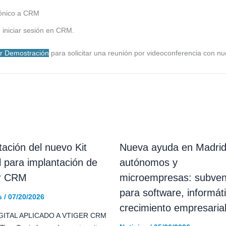
trónico a CRM
n iniciar sesión en CRM.
tar Demostración
para solicitar una reunión por videoconferencia con n
tación del nuevo Kit
Nueva ayuda en Madrid
al para implantación de
autónomos y
er CRM
microempresas: subven
para software, informát
s
/
07/20/2026
crecimiento empresaria
GITAL APLICADO A VTIGER CRM