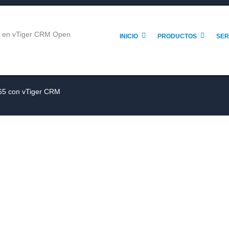
INICIO
PRODUCTOS
SER
365 con vTiger CRM