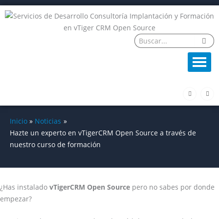
Ir
al
contenido
F
L
a
i
c
n
e
k
b
e
o
d
Inicio
Noticias
o
i
k
n
Hazte un experto en vTigerCRM Open Source a través de
-
f
nuestro curso de formación
¿Has instalado
vTigerCRM Open Source
pero no sabes por donde
empezar?