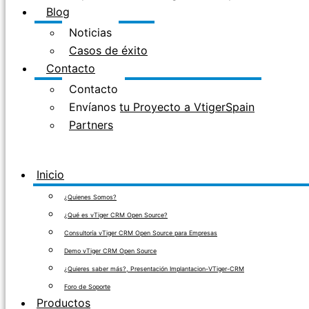
Blog
Noticias
Casos de éxito
Contacto
Contacto
Envíanos tu Proyecto a VtigerSpain
Partners
Inicio
¿Quienes Somos?
¿Qué es vTiger CRM Open Source?
Consultoría vTiger CRM Open Source para Empresas
Demo vTiger CRM Open Source
¿Quieres saber más?, Presentación Implantacion-VTiger-CRM
Foro de Soporte
Productos