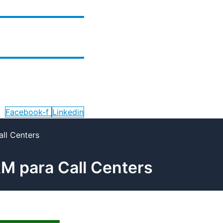
Facebook-f
Linkedin
ll Centers
M para Call Centers