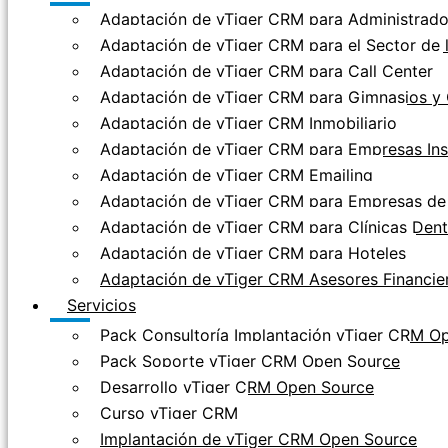
Adaptación de vTiger CRM para Administrador
Adaptación de vTiger CRM para el Sector de 
Adaptación de vTiger CRM para Call Center
Adaptación de vTiger CRM para Gimnasios y 
Adaptación de vTiger CRM Inmobiliario
Adaptación de vTiger CRM para Empresas Ins
Adaptación de vTiger CRM Emailing
Adaptación de vTiger CRM para Empresas de 
Adaptación de vTiger CRM para Clínicas Dent
Adaptación de vTiger CRM para Hoteles
Adaptación de vTiger CRM Asesores Financie
Servicios
Pack Consultoría Implantación vTiger CRM O
Pack Soporte vTiger CRM Open Source
Desarrollo vTiger CRM Open Source
Curso vTiger CRM
Implantación de vTiger CRM Open Source