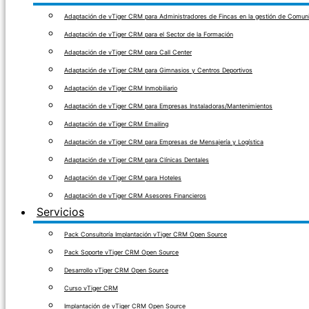
Adaptación de vTiger CRM para Administradores de Fincas en la gestión de Comuni
Adaptación de vTiger CRM para el Sector de la Formación
Adaptación de vTiger CRM para Call Center
Adaptación de vTiger CRM para Gimnasios y Centros Deportivos
Adaptación de vTiger CRM Inmobiliario
Adaptación de vTiger CRM para Empresas Instaladoras/Mantenimientos
Adaptación de vTiger CRM Emailing
Adaptación de vTiger CRM para Empresas de Mensajería y Logística
Adaptación de vTiger CRM para Clínicas Dentales
Adaptación de vTiger CRM para Hoteles
Adaptación de vTiger CRM Asesores Financieros
Servicios
Pack Consultoría Implantación vTiger CRM Open Source
Pack Soporte vTiger CRM Open Source
Desarrollo vTiger CRM Open Source
Curso vTiger CRM
Implantación de vTiger CRM Open Source