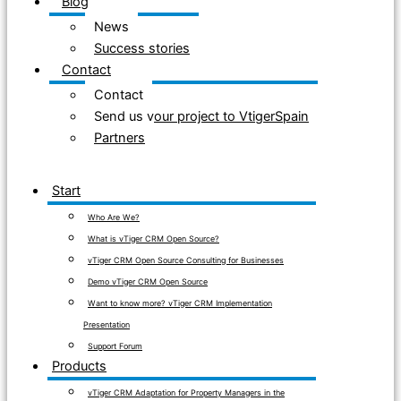
Blog
News
Success stories
Contact
Contact
Send us your project to VtigerSpain
Partners
Start
Who Are We?
What is vTiger CRM Open Source?
vTiger CRM Open Source Consulting for Businesses
Demo vTiger CRM Open Source
Want to know more? vTiger CRM Implementation
Presentation
Support Forum
Products
vTiger CRM Adaptation for Property Managers in the