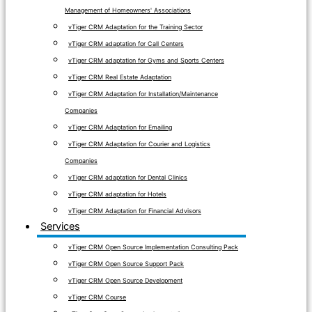
Management of Homeowners' Associations
vTiger CRM Adaptation for the Training Sector
vTiger CRM adaptation for Call Centers
vTiger CRM adaptation for Gyms and Sports Centers
vTiger CRM Real Estate Adaptation
vTiger CRM Adaptation for Installation/Maintenance
Companies
vTiger CRM Adaptation for Emailing
vTiger CRM Adaptation for Courier and Logistics
Companies
vTiger CRM adaptation for Dental Clinics
vTiger CRM adaptation for Hotels
vTiger CRM Adaptation for Financial Advisors
Services
vTiger CRM Open Source Implementation Consulting Pack
vTiger CRM Open Source Support Pack
vTiger CRM Open Source Development
vTiger CRM Course