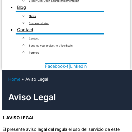
vTiger Crm Open Source Implementation
Blog
News
Success stories
Contact
Contact
Send us your project to VtigerSpain
Partners
Facebook-f
Linkedin
Home
Aviso Legal
Aviso Legal
1. AVISO LEGAL
El presente aviso legal del regula el uso del servicio de este