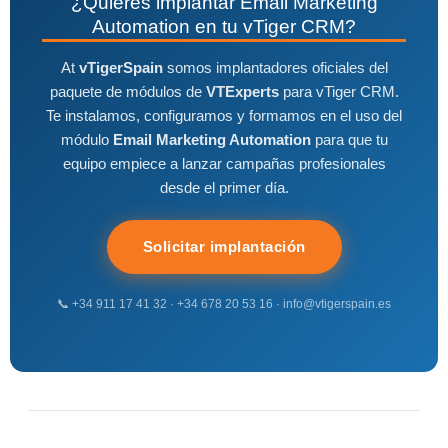
¿Quieres implantar Email Marketing
Automation en tu vTiger CRM?
At
vTigerSpain
somos implantadores oficiales del
paquete de módulos de
VTExperts
para vTiger CRM.
Te instalamos, configuramos y formamos en el uso del
módulo
Email Marketing Automation
para que tu
equipo empiece a lanzar campañas profesionales
desde el primer día.
Solicitar implantación
📞 +34 911 17 41 32 · +34 678 20 53 16 · info@vtigerspain.es