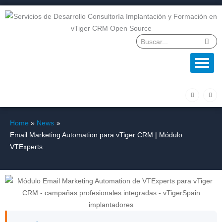
Skip
to
content
F
L
a
i
c
n
e
k
b
e
o
d
Home
News
o
i
k
n
Email Marketing Automation para vTiger CRM | Módulo
-
f
VTExperts